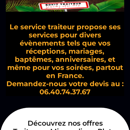
Le service traiteur propose ses
services pour divers
évènements tels que vos
réceptions, mariages,
baptêmes, anniversaires, et
même pour vos soirées, partout
en France.
Demandez-nous votre devis au :
06.40.74.37.67
Découvrez nos offres